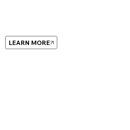
Luleå Hockey 2026
LEARN MORE