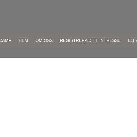
CAMP
HEM
OM OSS
REGISTRERA DITT INTRESSE
BLI
er - en vecka fylld av ishockey, utveckling, gemenskap och inspiration 