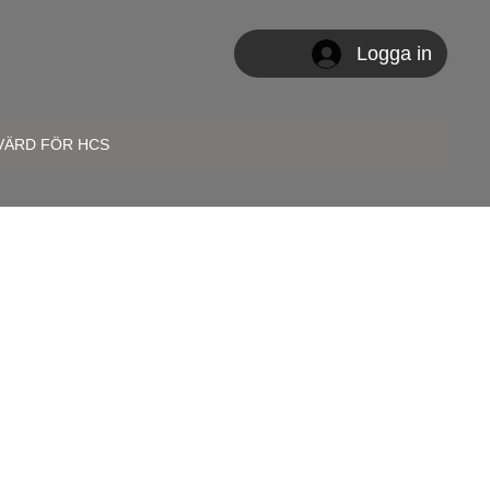
Logga in
 VÄRD FÖR HCS
tillsammans med spelare från hela landet.