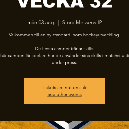
VECKA 32
mån 03 aug.
  |  
Stora Mossens IP
Välkommen till en ny standard inom hockeyutveckling.
De flesta camper tränar skills.
här campen lär spelare hur de använder sina skills i matchsituat
under press.
Tickets are not on sale
See other events