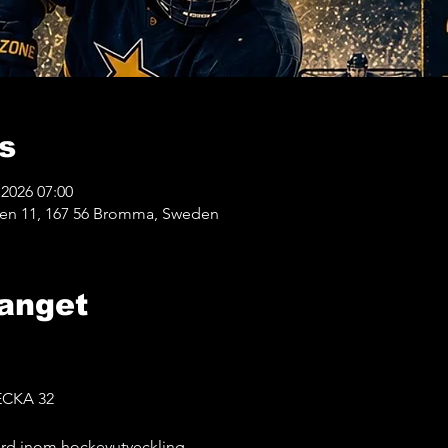
s
 2026 07:00
ken 11, 167 56 Bromma, Sweden
anget
CKA 32
ard inom hockeyutveckling.