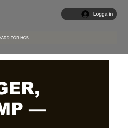
Logga in
 VÄRD FÖR HCS
GER,
MP —