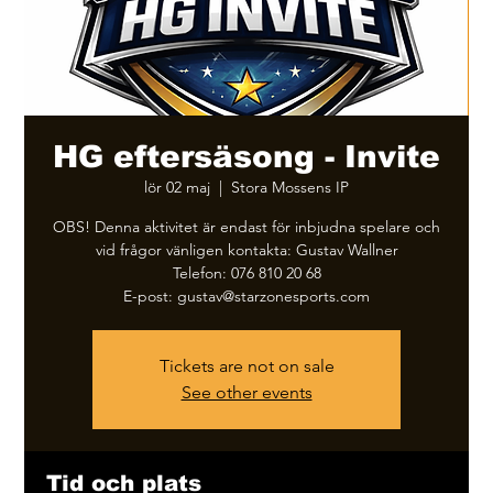
HG eftersäsong - Invite
lör 02 maj
  |  
Stora Mossens IP
OBS! Denna aktivitet är endast för inbjudna spelare och
vid frågor vänligen kontakta: Gustav Wallner
Telefon: ‭076 810 20 68
E-post: gustav@starzonesports.com
Tickets are not on sale
See other events
Tid och plats