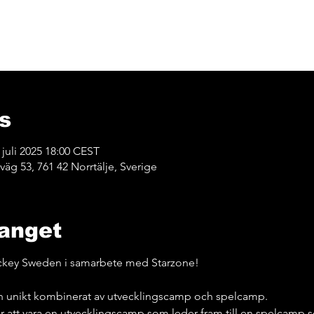
s
 juli 2025 18:00 CEST
äg 53, 761 42 Norrtälje, Sverige
anget
ckey Sweden i samarbete med Starzone!
 unikt kombinerat av utvecklingscamp och spelcamp.
att vara en utvecklingscamp som leder fram till en spelcamp so