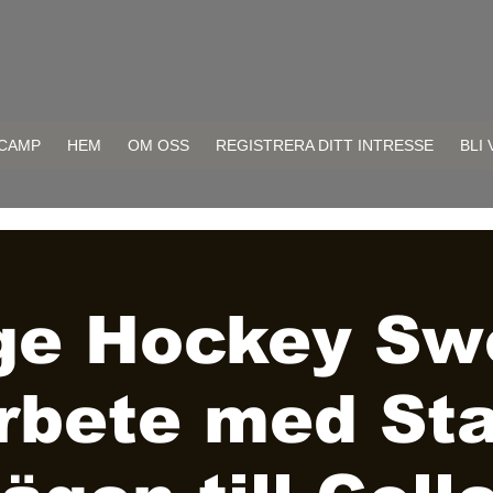
CAMP
HEM
OM OSS
REGISTRERA DITT INTRESSE
BLI
ge Hockey Sw
rbete med Sta