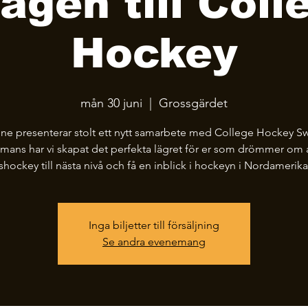
Vägen till Coll
Hockey
mån 30 juni
  |  
Grossgärdet
one presenterar stolt ett nytt samarbete med College Hockey S
mans har vi skapat det perfekta lägret för er som drömmer om a
ishockey till nästa nivå och få en inblick i hockeyn i Nordamerika
Inga biljetter till försäljning
Se andra evenemang