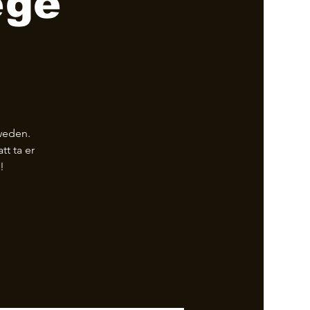
ege
weden.
tt ta er
!