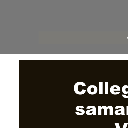
Colle
sama