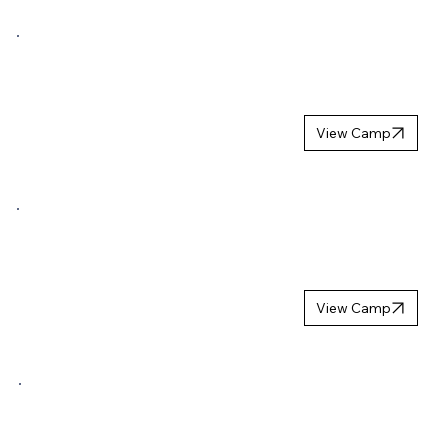
NORDIC
LION
CAMP 2027
View Camp
NORDIC YOUTH
TROPHY
WINTER 2027
View Camp
MB HOCKEYS
UPPSTARTSCA