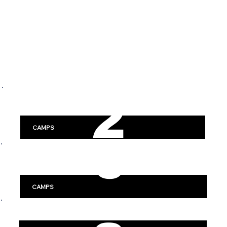
SWE
2
DEN
DISCOVER HOCKEY CAMPS
0
ACROSS SWEDEN
2
Stockholm
CAMPS
6
Göteborg
-
CAMPS
Linköping