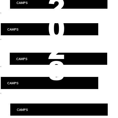
2
CAMPS
0
Luleå
CAMPS
2
Västerås
8
CAMPS
Jönköping
CAMPS
Örebro
CAMPS