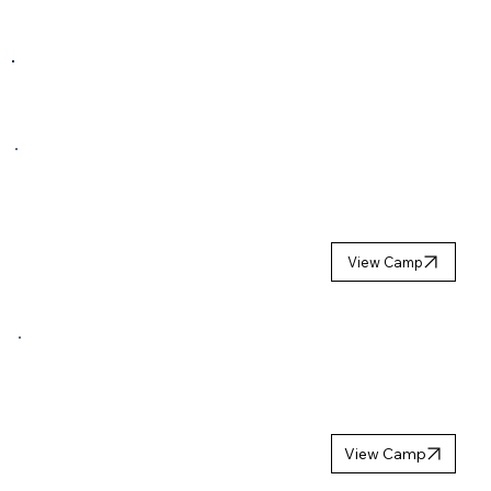
COMING NEXT SEASON
GOALIE
SUMMER
CAMP 2027
View Camp
GIRLS
HOCKEY
CAMP 2027
View Camp