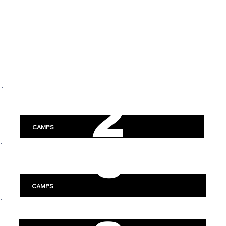
SWE
2
DEN
DISCOVER HOCKEY CAMPS
0
ACROSS SWEDEN
2
Stockholm
CAMPS
6
Göteborg
-
CAMPS
Linköping