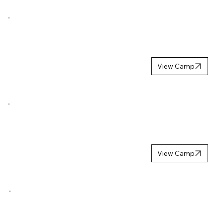
NORDIC
LION
CAMP 2027
View Camp
NORDIC YOUTH
TROPHY
WINTER 2027
View Camp
MB HOCKEYS
UPPSTARTSCA