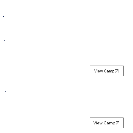
COMING NEXT SEASON
GOALIE
SUMMER
CAMP 2027
View Camp
GIRLS
HOCKEY
CAMP 2027
View Camp