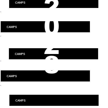
2
CAMPS
0
Luleå
CAMPS
2
Västerås
8
CAMPS
Jönköping
CAMPS
Örebro
CAMPS