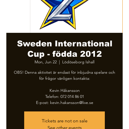
Sweden International
Cup - födda 2012
Mon, Jun 22
  |  
Lödöseborg Ishall
OBS! Denna aktivitet är endast för inbjudna spelare och
för frågor vänligen kontakta:
Kevin Håkansson
Telefon: ‭072 014 86 01‬
E-post: kevin.hakansson@live.se
Tickets are not on sale
See other events