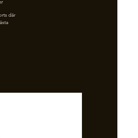
er
rts där
ästa