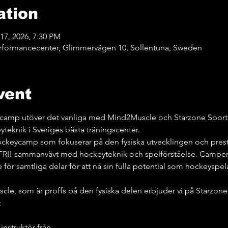
ation
17, 2026, 7:30 PM
formancecenter, Glimmervägen 10, Sollentuna, Sweden
vent
gscamp utöver det vanliga med Mind2Muscle och Starzone Sport
Sveriges bästa träningscenter.                                                       
unik hockeycamp som fokuserar på den fysiska utvecklingen och pr
! sammanvävt med hockeyteknik och spelförståelse. Campen f
e för samtliga delar för att nå sin fulla potential som hockeyspel
e, som är proffs på den fysiska delen erbjuder vi på Starzone
:
 instruktör från…