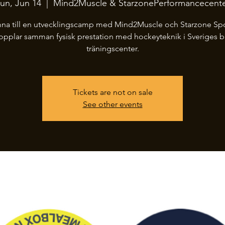
un, Jun 14
  |  
Mind2Muscle & StarzonePerformancecent
na till en utvecklingscamp med Mind2Muscle och Starzone Spo
kopplar samman fysisk prestation med hockeyteknik i Sveriges b
träningscenter.
Tickets are not on sale
See other events