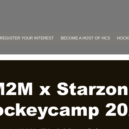
REGISTER YOUR INTEREST
BECOME A HOST OF HCS
HOCK
2M x Starzo
ockeycamp 20