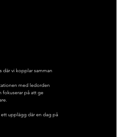
s där vi kopplar samman 
                                     
estationen med ledorden 
okuserar på att ge 
are.
 ett upplägg där en dag på 