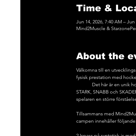
Time & Loc
Jun 14, 2026, 7:40 AM – Jun 
Mind2Muscle & StarzonePer
About the e
Välkomna till en utvecklin
fysisk prestation med hockeyteknik i 
             Det här är en 
STARK, SNABB och SKADEFRI
spelaren en större förståels
Tillsammans med Mind2Muscl
campen innehåller följande
2 Ispass på syntetisk-is med