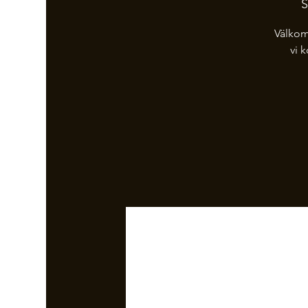
S
Välkom
vi 