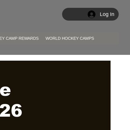
Log In
EY CAMP REWARDS
WORLD HOCKEY CAMPS
ne
26