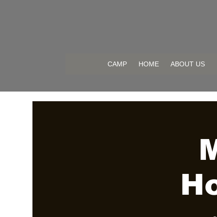
CAMP
HOME
ABOUT US
M
H